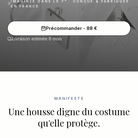
IMAGINÉE DANS LE 7ᵉ · CONÇUE & FABRIQUÉE
EN FRANCE
Précommander
-
88
€
Livraison estimée 6 mois
MANIFESTE
Une housse digne du costume
qu'elle protège.