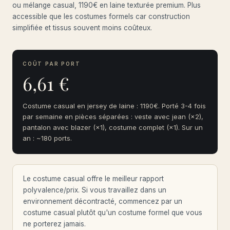
ou mélange casual, 1190€ en laine texturée premium. Plus
accessible que les costumes formels car construction
simplifiée et tissus souvent moins coûteux.
COÛT PAR PORT
6,61 €
Costume casual en jersey de laine : 1190€. Porté 3-4 fois
par semaine en pièces séparées : veste avec jean (×2),
pantalon avec blazer (×1), costume complet (×1). Sur un
an : ~180 ports.
Le costume casual offre le meilleur rapport
polyvalence/prix. Si vous travaillez dans un
environnement décontracté, commencez par un
costume casual plutôt qu'un costume formel que vous
ne porterez jamais.